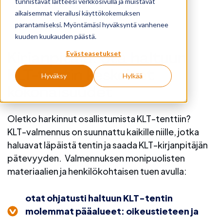
tunnistavat laitteesi verkkosivulla ja muistavat
aikaisemmat vierailusi käyttökokemuksen
parantamiseksi. Myöntämäsi hyväksyntä vanhenee
kuuden kuukauden päästä.
Kirjanpitäjä, ota haltuun
Evästeasetukset
KLT-tentin keskeiset
Hyväksy
Hylkää
kokonaisuudet
Oletko harkinnut osallistumista KLT-tenttiin?
KLT-valmennus on suunnattu kaikille niille, jotka
haluavat läpäistä tentin ja saada KLT-kirjanpitäjän
pätevyyden. Valmennuksen monipuolisten
materiaalien ja henkilökohtaisen tuen avulla:
otat ohjatusti haltuun KLT-tentin
molemmat pääalueet:
oikeustieteen ja