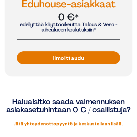
Eduhouse-asiakkaat
0 €*
edellyttää käyttöoikeutta Talous & Vero -
aihealueen koulutuksiin*
Ilmoittaudu
Haluaisitko saada valmennuksen
asiakasetuhintaan 0 € / osallistuja?
Jätä yhteydenottopyyntö ja keskustellaan lisää.