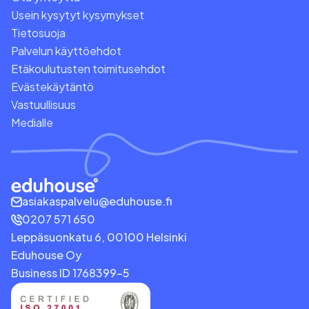
Usein kysytyt kysymykset
Tietosuoja
Palvelun käyttöehdot
Etäkoulutusten toimitusehdot
Evästekäytäntö
Vastuullisuus
Medialle
asiakaspalvelu@eduhouse.fi
0207 571 650
Leppäsuonkatu 6, 00100 Helsinki
Eduhouse Oy
Business ID 1768399-5