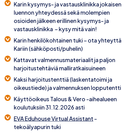
Karin kysymys- ja vastausklinikka
jokaisen
luennon yhteydessä sekä molempien
osioiden jälkeen erillinen kysymys- ja
vastausklinikka – kysy mitä vain!
Karin
henkilökohtainen tuki
– ota yhteyttä
Kariin (sähköposti/puhelin)
Kattavat
valmennusmateriaalit
ja
paljon
harjoitustehtäviä malliratkaisuineen
Kaksi harjoitustenttiä
(laskentatoimi ja
oikeustiede) ja valmennuksen
lopputentti
Käyttöoikeus
Talous & Vero -aihealueen
koulutuksiin
31.12.2026 asti
EVA Eduhouse Virtual Assistant
-
tekoälyapurin tuki