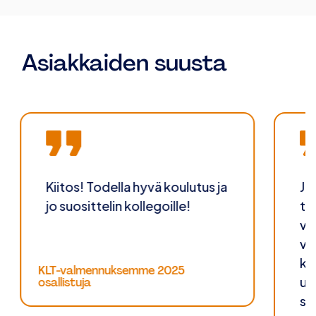
Asiakkaiden suusta
Kiitos! Todella hyvä koulutus ja
Jo
jo suosittelin kollegoille!
tä
vo
va
ka
KLT-valmennuksemme 2025
us
osallistuja
sa