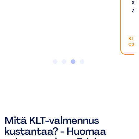
si
aj
KLT
osal
Mitä KLT-valmennus
kustantaa? - Huomaa