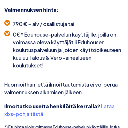
Valmennuksen hinta:
790 € + alv / osallistuja
tai
0€* Eduhouse-palvelun käyttäjille
, joilla on
voimassa oleva käyttäjätili Eduhousen
koulutuspalveluun ja joiden käyttöoikeuteen
kuuluu
Talous & Vero -aihealueen
koulutukset
!
Huomioithan, että ilmoittautumista ei voi perua
valmennuksen alkamisen jälkeen.
Ilmoitatko useita henkilöitä kerralla?
Lataa
xlxs-pohja tästä
.
*) Etuhinta ei ole voimassa Eduhouse-palvelun käyttäjille, jotka