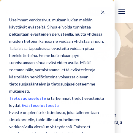
Kokeile
Useimmat verkkosivut, mukaan lukien meidän,
käyttävät evästeitä. Sinua ei voida tunnistaa
pelkästään evästeiden perusteella, mutta yhdessä
muiden tietojen kanssa ne voidaan yhdistää sinuun.
Tällaisissa tapauksissa evästeitä voidaan pitää
henkilötietoina. Emme kuitenkaan pyri
tunnistamaan sinua evästeiden avulla. Mikäli
teemme näin, varmistamme, että evästetietoja
käsitellään henkilötietoina voimassa olevan
tietosuojasääntelyn ja tietosuojaselosteemme
mukaisesti.
Tietosuojaseloste
ja tarkemmat tiedot evästeistä
KLT-verkkovalmennus
löydät
Evästeselosteesta
Eväste on pieni tekstitiedosto, joka tallennetaan
Taloushallinnon ammattilainen, aloita KLT-tenttiin
tietokoneelle, tabletille tai puhelimeen
valmistautuminen Suomen kokenein KLT-valmentaja
verkkosivulla vierailun yhteydessä. Evästeet
oppaanasi!