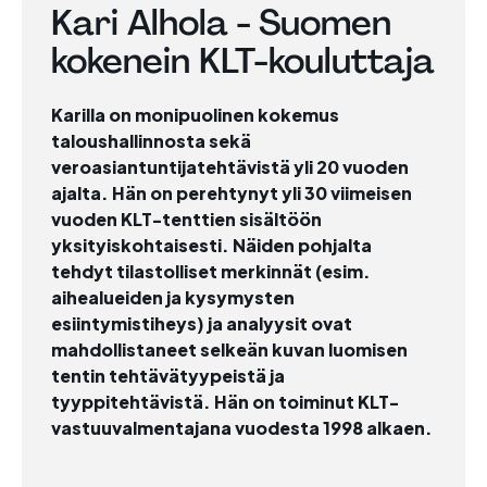
Kari Alhola - Suomen
kokenein KLT-kouluttaja
Karilla on monipuolinen kokemus
taloushallinnosta sekä
veroasiantuntijatehtävistä yli 20 vuoden
ajalta. Hän on perehtynyt yli 30 viimeisen
vuoden KLT-tenttien sisältöön
yksityiskohtaisesti. Näiden pohjalta
tehdyt tilastolliset merkinnät (esim.
aihealueiden ja kysymysten
esiintymistiheys) ja analyysit ovat
mahdollistaneet selkeän kuvan luomisen
tentin tehtävätyypeistä ja
tyyppitehtävistä. Hän on toiminut KLT-
vastuuvalmentajana vuodesta 1998 alkaen.