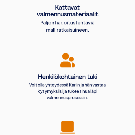
Kattavat
valmennusmateriaalit
Paljon harjoitustehtäviä
malliratkaisuineen.
Henkilökohtainen tuki
Voit olla yhteydessä Kariin ja hän vastaa
kysymyksiisi ja tukee sinua läpi
valmennusprosessin.