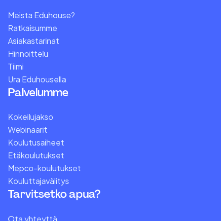
Meista Eduhouse?
Ratkaisumme
Asiakastarinat
Hinnoittelu
Tiimi
Ura Eduhousella
Palvelumme
Kokeilujakso
Webinaarit
Koulutusaiheet
Etäkoulutukset
Mepco-koulutukset
Kouluttajavälitys
Tarvitsetko apua?
Ota yhteyttä