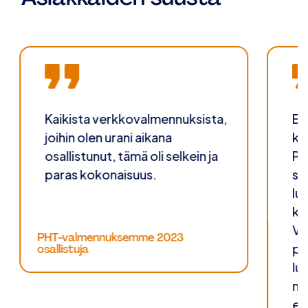
Kaikista verkkovalmennuksista,
Er
joihin olen urani aikana
ka
osallistunut, tämä oli selkein ja
PH
paras kokonaisuus.
si
lu
ky
Va
PHT-valmennuksemme 2023
pl
osallistuja
lu
my
es