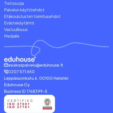
Tietosuoja
Palvelun käyttöehdot
Etäkoulutusten toimitusehdot
Evästekäytäntö
Vastuullisuus
Medialle
asiakaspalvelu@eduhouse.fi
0207 571 650
Leppäsuonkatu 6, 00100 Helsinki
Eduhouse Oy
Business ID 1768399-5