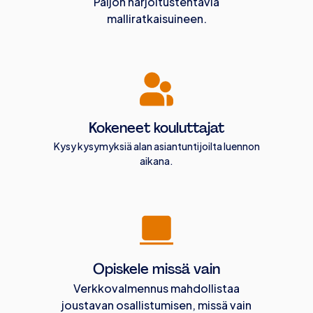
Paljon harjoitustehtäviä
malliratkaisuineen.
Kokeneet kouluttajat
Kysy kysymyksiä alan asiantuntijoilta luennon
aikana.
Opiskele missä vain
Verkkovalmennus mahdollistaa
joustavan osallistumisen, missä vain