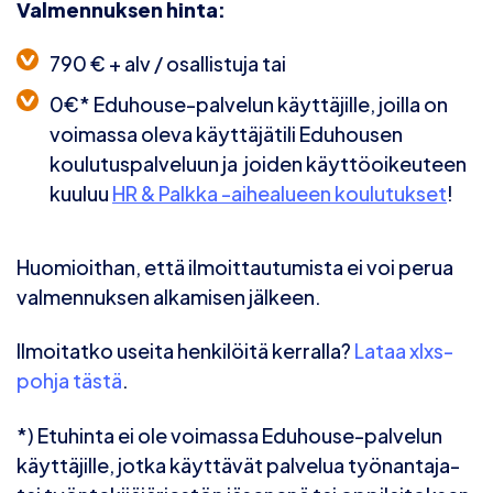
Valmennuksen hinta:
790 € + alv / osallistuja
tai
0€* Eduhouse-palvelun käyttäjille
, joilla on
voimassa oleva käyttäjätili Eduhousen
koulutuspalveluun ja joiden käyttöoikeuteen
kuuluu
HR & Palkka -aihealueen koulutukset
!
Huomioithan, että ilmoittautumista ei voi perua
valmennuksen alkamisen jälkeen.
Ilmoitatko useita henkilöitä kerralla?
Lataa xlxs-
pohja tästä
.
*) Etuhinta ei ole voimassa Eduhouse-palvelun
käyttäjille, jotka käyttävät palvelua työnantaja-