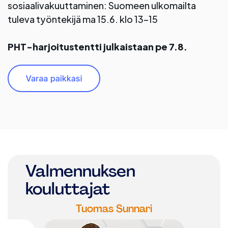
sosiaalivakuuttaminen: Suomeen ulkomailta
tuleva työntekijä ma 15.6. klo 13–15
PHT-harjoitustentti julkaistaan pe 7.8.
Valmennuksen
kouluttajat
i
Tuomas Sunnari