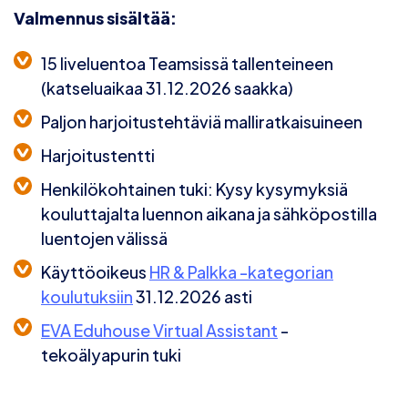
Valmennus sisältää:
15 liveluentoa
Teamsissä tallenteineen
(katseluaikaa 31.12.2026 saakka)
Paljon
harjoitustehtäviä malliratkaisuineen
Harjoitustentti
Henkilökohtainen tuki:
Kysy kysymyksiä
kouluttajalta luennon aikana ja sähköpostilla
luentojen välissä
Käyttöoikeus
HR & Palkka -kategorian
koulutuksiin
31.12.2026 asti
EVA Eduhouse Virtual Assistant
-
tekoälyapurin tuki