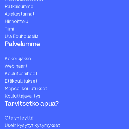
Ratkaisumme
Asiakastarinat
Hinnoittelu
Tiimi
Ura Eduhousella
Palvelumme
Kokeilujakso
Webinaarit
Koulutusaiheet
Etäkoulutukset
Mepco-koulutukset
Kouluttajavälitys
Tarvitsetko apua?
Ota yhteyttä
Usein kysytyt kysymykset