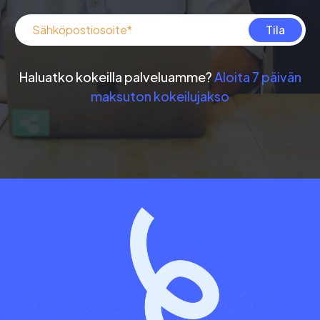
Haluatko kokeilla palveluamme?
Aloita 7 päivän
maksuton kokeilujakso