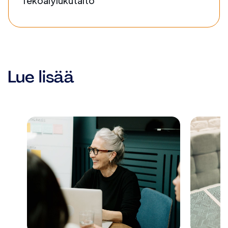
Tekoälylukutaito
Lue lisää