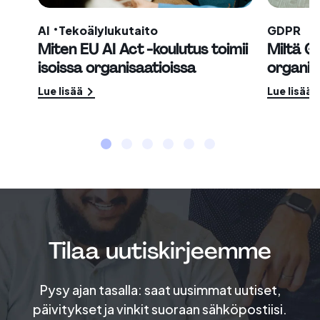
AI
Tekoälylukutaito
GDPR
Miten EU AI Act -koulutus toimii
Miltä G
isoissa organisaatioissa
organis
Lue lisää
Lue lisää
Tilaa uutiskirjeemme
Pysy ajan tasalla: saat uusimmat uutiset,
päivitykset ja vinkit suoraan sähköpostiisi.