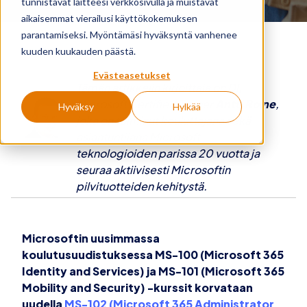
tunnistavat laitteesi verkkosivulla ja muistavat
aikaisemmat vierailusi käyttökokemuksen
parantamiseksi. Myöntämäsi hyväksyntä vanhenee
kuuden kuukauden päästä.
Evästeasetukset
Tämän artikkelin kirjoittaja on
DI,
Microsoft Certified Trainer
Antti Roine
,
Hyväksy
Hylkää
joka on
toiminut kouluttajana sekä
asiantuntijana Microsoft-
teknologioiden parissa 20 vuotta ja
seuraa aktiivisesti Microsoftin
pilvituotteiden kehitystä.
Microsoftin uusimmassa
koulutusuudistuksessa MS-100 (Microsoft 365
Identity and Services) ja MS-101 (Microsoft 365
Mobility and Security) -kurssit korvataan
uudella
MS-102 (Microsoft 365 Administrator