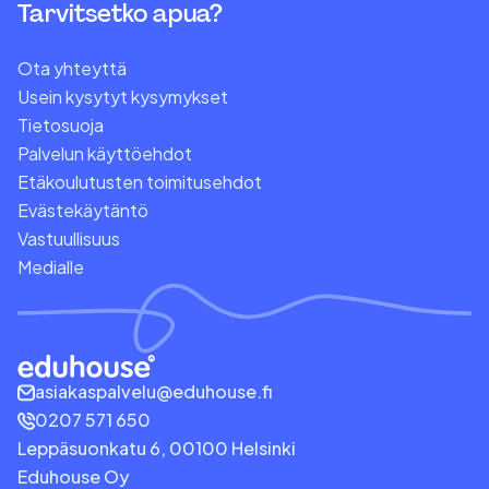
Tarvitsetko apua?
Ota yhteyttä
Usein kysytyt kysymykset
Tietosuoja
Palvelun käyttöehdot
Etäkoulutusten toimitusehdot
Evästekäytäntö
Vastuullisuus
Medialle
asiakaspalvelu@eduhouse.fi
0207 571 650
Leppäsuonkatu 6, 00100 Helsinki
Eduhouse Oy