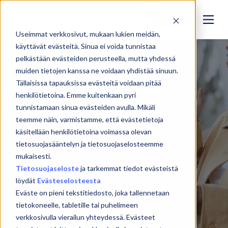
Kokeile
Useimmat verkkosivut, mukaan lukien meidän,
käyttävät evästeitä. Sinua ei voida tunnistaa
pelkästään evästeiden perusteella, mutta yhdessä
IT
Microsoft 365
Cloud
muiden tietojen kanssa ne voidaan yhdistää sinuun.
Tällaisissa tapauksissa evästeitä voidaan pitää
Microsoft 365 -koulutukset
henkilötietoina. Emme kuitenkaan pyri
uudistuivat
tunnistamaan sinua evästeiden avulla. Mikäli
teemme näin, varmistamme, että evästetietoja
käsitellään henkilötietoina voimassa olevan
tietosuojasääntelyn ja tietosuojaselosteemme
mukaisesti.
Tietosuojaseloste
ja tarkemmat tiedot evästeistä
löydät
Evästeselosteesta
Eväste on pieni tekstitiedosto, joka tallennetaan
tietokoneelle, tabletille tai puhelimeen
Antti Roine
18. elokuuta 2023
verkkosivulla vierailun yhteydessä. Evästeet