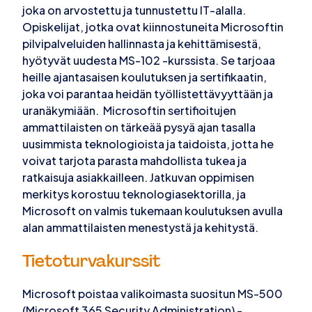
joka on arvostettu ja tunnustettu IT-alalla.
Opiskelijat, jotka ovat kiinnostuneita Microsoftin
pilvipalveluiden hallinnasta ja kehittämisestä,
hyötyvät uudesta MS-102 -kurssista. Se tarjoaa
heille ajantasaisen koulutuksen ja sertifikaatin,
joka voi parantaa heidän työllistettävyyttään ja
uranäkymiään. Microsoftin sertifioitujen
ammattilaisten on tärkeää pysyä ajan tasalla
uusimmista teknologioista ja taidoista, jotta he
voivat tarjota parasta mahdollista tukea ja
ratkaisuja asiakkailleen. Jatkuvan oppimisen
merkitys korostuu teknologiasektorilla, ja
Microsoft on valmis tukemaan koulutuksen avulla
alan ammattilaisten menestystä ja kehitystä.
Tietoturvakurssit
Microsoft poistaa valikoimasta suositun MS-500
(Microsoft 365 Security Administration) -