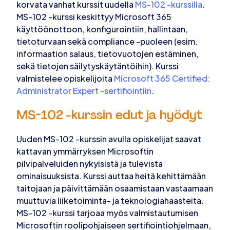
korvata vanhat kurssit uudella
MS-102 -kurssilla
.
MS-102 -kurssi keskittyy Microsoft 365
käyttöönottoon, konfigurointiin, hallintaan,
tietoturvaan sekä compliance -puoleen (esim.
informaation salaus, tietovuotojen estäminen,
sekä tietojen säilytyskäytäntöihin). Kurssi
valmistelee opiskelijoita
Microsoft 365 Certified:
Administrator Expert -sertifiointiin
.
MS-102 -kurssin edut ja hyödyt
Uuden MS-102 -kurssin avulla opiskelijat saavat
kattavan ymmärryksen Microsoftin
pilvipalveluiden nykyisistä ja tulevista
ominaisuuksista. Kurssi auttaa heitä kehittämään
taitojaan ja päivittämään osaamistaan vastaamaan
muuttuvia liiketoiminta- ja teknologiahaasteita.
MS-102 -kurssi tarjoaa myös valmistautumisen
Microsoftin roolipohjaiseen sertifiointiohjelmaan,