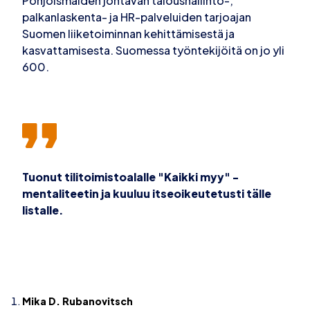
Pohjoismaiden johtavan taloushallinto-,
palkanlaskenta- ja HR-palveluiden tarjoajan
Suomen liiketoiminnan kehittämisestä ja
kasvattamisesta. Suomessa työntekijöitä on jo yli
600.
Tuonut tilitoimistoalalle "Kaikki myy" -
mentaliteetin ja kuuluu itseoikeutetusti tälle
listalle.
Mika D. Rubanovitsch