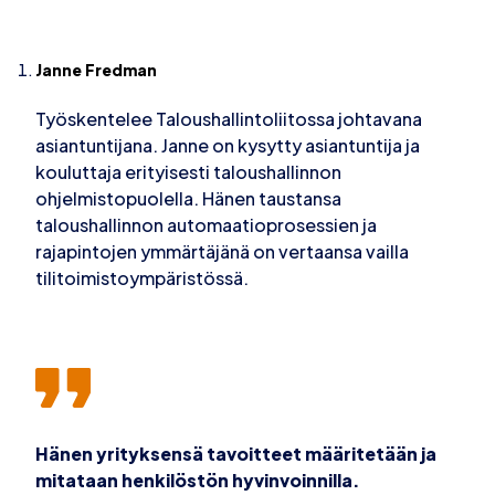
Janne Fredman
Työskentelee Taloushallintoliitossa johtavana
asiantuntijana. Janne on kysytty asiantuntija ja
kouluttaja erityisesti taloushallinnon
ohjelmistopuolella. Hänen taustansa
taloushallinnon automaatioprosessien ja
rajapintojen ymmärtäjänä on vertaansa vailla
tilitoimistoympäristössä.
Hänen yrityksensä tavoitteet määritetään ja
mitataan henkilöstön hyvinvoinnilla.