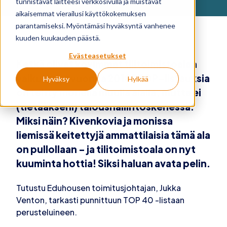
tunnistavat laitteesi verkkosivulla ja muistavat
aikaisemmat vierailusi käyttökokemuksen
parantamiseksi. Myöntämäsi hyväksyntä vanhenee
kuuden kuukauden päästä.
Evästeasetukset
Ketkä olivat kovimmat tilitoimistoalan
vaikuttajat vuonna 2018? TOP-listauksia
Hyväksy
Hylkää
on tehty monella muulla alalla, mutta ei
(tietääkseni) taloushallintoskenessä.
Miksi näin? Kivenkovia ja monissa
liemissä keitettyjä ammattilaisia tämä ala
on pullollaan - ja tilitoimistoala on nyt
kuuminta hottia! Siksi haluan avata pelin.
Tutustu Eduhousen toimitusjohtajan, Jukka
Venton, tarkasti punnittuun TOP 40 -listaan
perusteluineen.