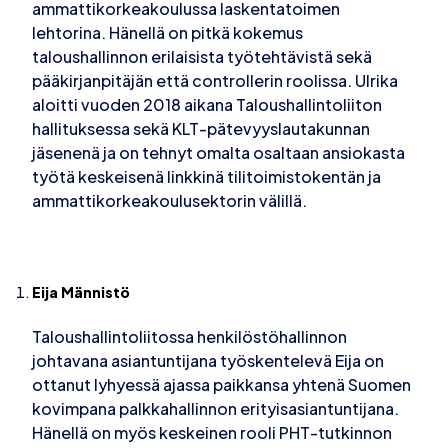
ammattikorkeakoulussa laskentatoimen
lehtorina. Hänellä on pitkä kokemus
taloushallinnon erilaisista työtehtävistä sekä
pääkirjanpitäjän että controllerin roolissa. Ulrika
aloitti vuoden 2018 aikana Taloushallintoliiton
hallituksessa sekä KLT-pätevyyslautakunnan
jäsenenä ja on tehnyt omalta osaltaan ansiokasta
työtä keskeisenä linkkinä tilitoimistokentän ja
ammattikorkeakoulusektorin välillä.
Eija Männistö
Taloushallintoliitossa henkilöstöhallinnon
johtavana asiantuntijana työskentelevä Eija on
ottanut lyhyessä ajassa paikkansa yhtenä Suomen
kovimpana palkkahallinnon erityisasiantuntijana.
Hänellä on myös keskeinen rooli PHT-tutkinnon