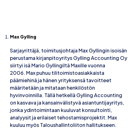
Max Gylling
Sarjayrittäjä, toimitusjohtaja Max Gyllingin isoisän
perustama kirjanpitoyritys Gylling Accounting Oy
siirtyi isä Mario Gyllingiltä Maxille vuonna
2006. Max puhuu tilitoimistoasiakkaista
päämiehinä ja hänen yrityksensä tavoitteet
määritetään ja mitataan henkilöstön
hyvinvoinnilla. Tällä hetkellä Gylling Accounting
on kasvava ja kansainvälistyvä asiantuntijayritys,
jonka ydintoimintaan kuuluvat konsultointi,
analyysit ja erilaiset tehostamisprojektit. Max
kuuluu myös Taloushallintoliiton hallitukseen.