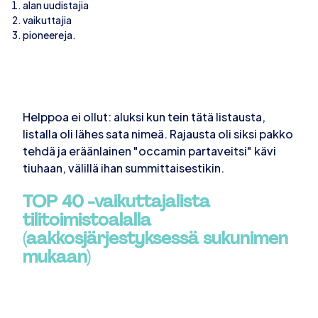
alan uudistajia
vaikuttajia
pioneereja.
Helppoa ei ollut: aluksi kun tein tätä listausta,
listalla oli lähes sata nimeä. Rajausta oli siksi pakko
tehdä ja eräänlainen "occamin partaveitsi" kävi
tiuhaan, välillä ihan summittaisestikin.
TOP 40 -vaikuttajalista
tilitoimistoalalla
(aakkosjärjestyksessä sukunimen
mukaan)