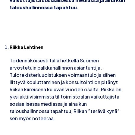
vaikuttajista sosiaalisessa mediassa ja aina kun
taloushallinnossa tapahtuu.
Riikka Lehtinen
Todennäköisesti tällä hetkellä Suomen
arvostetuin palkkahallinnon asiantuntija.
Tulorekisteriuudistuksen voimaantulo ja siihen
liittyvä kouluttaminen ja konsultointi on pitänyt
Riikan kiireisenä kuluvan vuoden osalta. Riikka on
yksi aktiivisimmista tilitoimistoalan vaikuttajista
sosiaalisessa mediassa ja aina kun
taloushallinnossa tapahtuu, Riikan ”terävä kynä”
sen myös noteeraa.