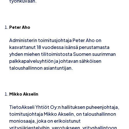
työnkuvaan.
Peter Aho
Administerin toimitusjohtaja Peter Aho on
kasvattanut 18 vuodessa isänsä perustamasta
yhden miehen tilitoimistosta Suomen suurimman
palkkapalveluyhtiön ja johtavan sähköisen
taloushallinnon asiantuntijan.
Mikko Akselin
TietoAkseli Yhtiöt Oy:n hallituksen puheenjohtaja,
toimitusjohtaja Mikko Akselin, on taloushallinnon
moniosaaja, joka on erikoistunut
yritysjärjestelyihin, verotukseen, yrityshallintoon