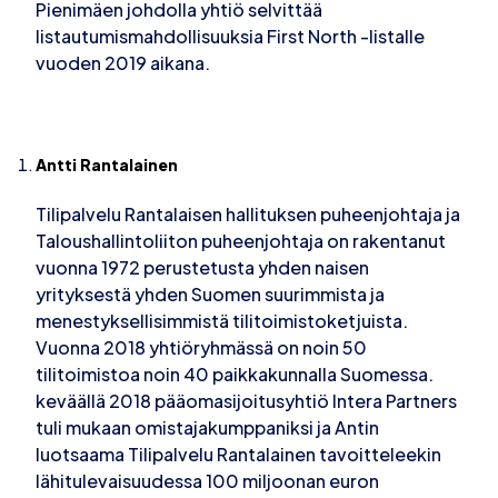
Pienimäen johdolla yhtiö selvittää
listautumismahdollisuuksia First North -listalle
vuoden 2019 aikana.
Antti Rantalainen
Tilipalvelu Rantalaisen hallituksen puheenjohtaja ja
Taloushallintoliiton puheenjohtaja on rakentanut
vuonna 1972 perustetusta yhden naisen
yrityksestä yhden Suomen suurimmista ja
menestyksellisimmistä tilitoimistoketjuista.
Vuonna 2018 yhtiöryhmässä on noin 50
tilitoimistoa noin 40 paikkakunnalla Suomessa.
keväällä 2018 pääomasijoitusyhtiö Intera Partners
tuli mukaan omistajakumppaniksi ja Antin
luotsaama Tilipalvelu Rantalainen tavoitteleekin
lähitulevaisuudessa 100 miljoonan euron