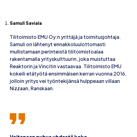
Samuli Saviala
Tilitoimisto EMU Oy:n yrittäjä ja toimitusjohtaja.
Samuli on lähtenyt ennakkoluulottomasti
mullistamaan perinteistä tilitoimistoalaa
rakentamalla yrityskulttuurin, joka muistuttaa
Reaktorin ja Vincitin vastaavaa. Tilitoimisto EMU
kokeili etätyötä ensimmäisen kerran vuonna 2016,
jolloin yritys vei työntekijänsä hulppeaan villaan
Nizzaan, Ranskaan.
Voitaneen puhua yhdestä koko