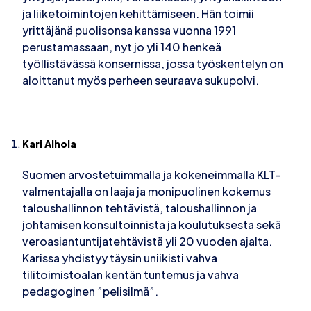
ja liiketoimintojen kehittämiseen. Hän toimii
yrittäjänä puolisonsa kanssa vuonna 1991
perustamassaan, nyt jo yli 140 henkeä
työllistävässä konsernissa, jossa työskentelyn on
aloittanut myös perheen seuraava sukupolvi.
Kari Alhola
Suomen arvostetuimmalla ja kokeneimmalla KLT-
valmentajalla on laaja ja monipuolinen kokemus
taloushallinnon tehtävistä, taloushallinnon ja
johtamisen konsultoinnista ja koulutuksesta sekä
veroasiantuntijatehtävistä yli 20 vuoden ajalta.
Karissa yhdistyy täysin uniikisti vahva
tilitoimistoalan kentän tuntemus ja vahva
pedagoginen ”pelisilmä”.