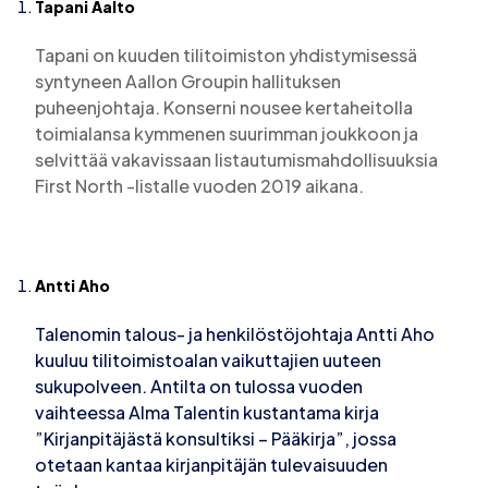
Tapani Aalto
Tapani on kuuden tilitoimiston yhdistymisessä
syntyneen Aallon Groupin hallituksen
puheenjohtaja. Konserni nousee kertaheitolla
toimialansa kymmenen suurimman joukkoon ja
selvittää vakavissaan listautumismahdollisuuksia
First North -listalle vuoden 2019 aikana.
Antti Aho
Talenomin talous- ja henkilöstöjohtaja Antti Aho
kuuluu tilitoimistoalan vaikuttajien uuteen
sukupolveen. Antilta on tulossa vuoden
vaihteessa Alma Talentin kustantama kirja
”Kirjanpitäjästä konsultiksi – Pääkirja”, jossa
otetaan kantaa kirjanpitäjän tulevaisuuden