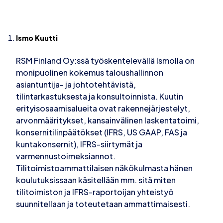
Ismo Kuutti
RSM Finland Oy:ssä työskentelevällä Ismolla on
monipuolinen kokemus taloushallinnon
asiantuntija- ja johtotehtävistä,
tilintarkastuksesta ja konsultoinnista. Kuutin
erityisosaamisalueita ovat rakennejärjestelyt,
arvonmääritykset, kansainvälinen laskentatoimi,
konsernitilinpäätökset (IFRS, US GAAP, FAS ja
kuntakonsernit), IFRS-siirtymät ja
varmennustoimeksiannot.
Tilitoimistoammattilaisen näkökulmasta hänen
koulutuksissaan käsitellään mm. sitä miten
tilitoimiston ja IFRS-raportoijan yhteistyö
suunnitellaan ja toteutetaan ammattimaisesti.