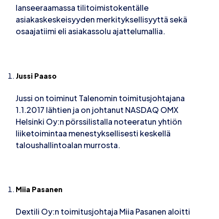
lanseeraamassa tilitoimistokentälle
asiakaskeskeisyyden merkityksellisyyttä sekä
osaajatiimi eli asiakassolu ajattelumallia.
Jussi Paaso
Jussi on toiminut Talenomin toimitusjohtajana
1.1.2017 lähtien ja on johtanut NASDAQ OMX
Helsinki Oy:n pörssilistalla noteeratun yhtiön
liiketoimintaa menestyksellisesti keskellä
taloushallintoalan murrosta.
Miia Pasanen
Dextili Oy:n toimitusjohtaja Miia Pasanen aloitti