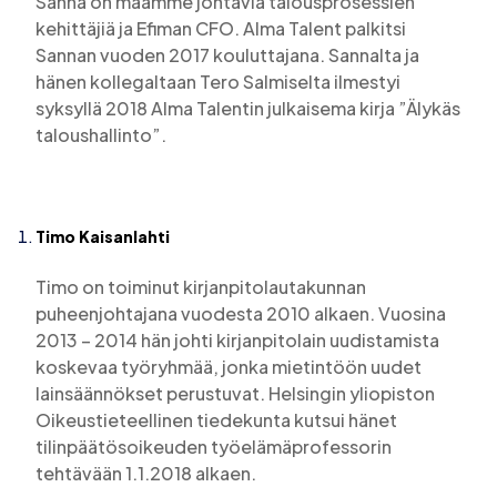
Sanna on maamme johtavia talousprosessien
kehittäjiä ja Efiman CFO. Alma Talent palkitsi
Sannan vuoden 2017 kouluttajana. Sannalta ja
hänen kollegaltaan Tero Salmiselta ilmestyi
syksyllä 2018 Alma Talentin julkaisema kirja ”Älykäs
taloushallinto”.
Timo Kaisanlahti
Timo on toiminut kirjanpitolautakunnan
puheenjohtajana vuodesta 2010 alkaen. Vuosina
2013 – 2014 hän johti kirjanpitolain uudistamista
koskevaa työryhmää, jonka mietintöön uudet
lainsäännökset perustuvat. Helsingin yliopiston
Oikeustieteellinen tiedekunta kutsui hänet
tilinpäätösoikeuden työelämäprofessorin
tehtävään 1.1.2018 alkaen.