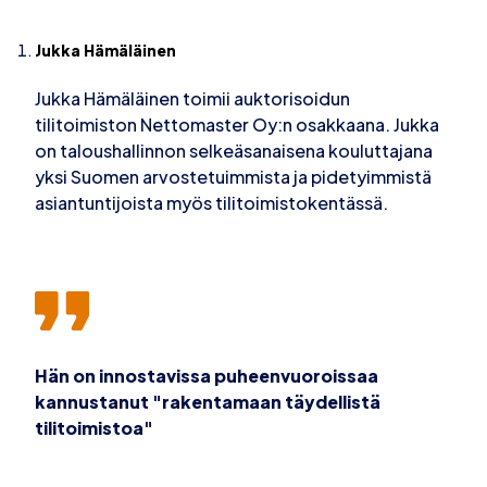
Jukka Hämäläinen
Jukka Hämäläinen toimii auktorisoidun
tilitoimiston Nettomaster Oy:n osakkaana. Jukka
on taloushallinnon selkeäsanaisena kouluttajana
yksi Suomen arvostetuimmista ja pidetyimmistä
asiantuntijoista myös tilitoimistokentässä.
Hän on innostavissa puheenvuoroissaa
kannustanut "rakentamaan täydellistä
tilitoimistoa"