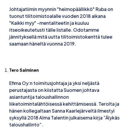
Johtajatiimin myynnin "heimopäällikkö" Ruba on
tuonut tilitoimistoalalle vuoden 2018 aikana
"Kaikki myy" -mentaliteetin ja kuuluu
itseoikeutetusti tälle listalle. Odotamme
jännityksellä mitä uutta tilitoimistokenttä tulee
saamaan häneltä vuonna 2019.
Tero Salminen
Efima Oy:n toimitusjohtaja ja yksi neljästä
perustajasta on kiistatta Suomen johtava
asiantuntija taloushallinnon
liiketoimintalähtöisessä kehittämisessä. Terolta ja
hänen kollegaltaan Sanna Kaarlejärveltä ilmestyi
syksyllä 2018 Alma Talentin julkaisema kirja ”Älykäs
taloushallinto”.