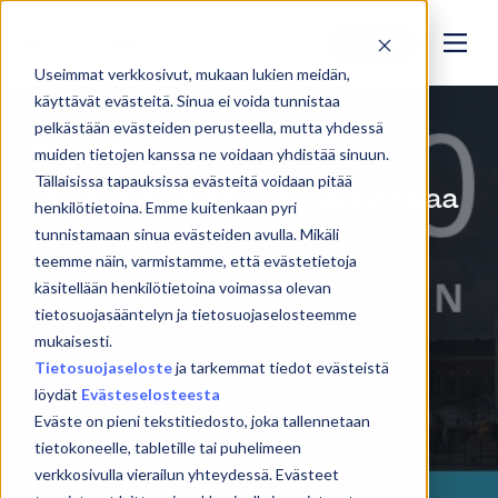
Kokeile
Useimmat verkkosivut, mukaan lukien meidän,
käyttävät evästeitä. Sinua ei voida tunnistaa
pelkästään evästeiden perusteella, mutta yhdessä
Taloushallinto
muiden tietojen kanssa ne voidaan yhdistää sinuun.
Tällaisissa tapauksissa evästeitä voidaan pitää
TOP 40 tilitoimistoalan vaikuttajaa
henkilötietoina. Emme kuitenkaan pyri
tunnistamaan sinua evästeiden avulla. Mikäli
teemme näin, varmistamme, että evästetietoja
käsitellään henkilötietoina voimassa olevan
tietosuojasääntelyn ja tietosuojaselosteemme
mukaisesti.
Tietosuojaseloste
ja tarkemmat tiedot evästeistä
löydät
Evästeselosteesta
Eväste on pieni tekstitiedosto, joka tallennetaan
tietokoneelle, tabletille tai puhelimeen
Jukka Vento
26. joulukuuta 2018
verkkosivulla vierailun yhteydessä. Evästeet