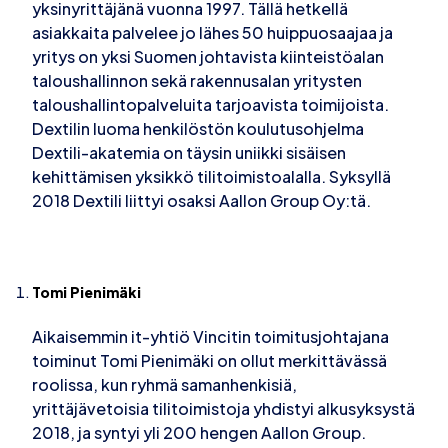
yksinyrittäjänä vuonna 1997. Tällä hetkellä
asiakkaita palvelee jo lähes 50 huippuosaajaa ja
yritys on yksi Suomen johtavista kiinteistöalan
taloushallinnon sekä rakennusalan yritysten
taloushallintopalveluita tarjoavista toimijoista.
Dextilin luoma henkilöstön koulutusohjelma
Dextili-akatemia on täysin uniikki sisäisen
kehittämisen yksikkö tilitoimistoalalla. Syksyllä
2018 Dextili liittyi osaksi Aallon Group Oy:tä.
Tomi Pienimäki
Aikaisemmin it-yhtiö Vincitin toimitusjohtajana
toiminut Tomi Pienimäki on ollut merkittävässä
roolissa, kun ryhmä samanhenkisiä,
yrittäjävetoisia tilitoimistoja yhdistyi alkusyksystä
2018, ja syntyi yli 200 hengen Aallon Group.