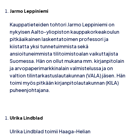
Jarmo Leppiniemi
Kauppatieteiden tohtori Jarmo Leppiniemi on
nykyisen Aalto-yliopiston kauppakorkeakoulun
pitkäaikainen laskentatoimen professori ja
kiistatta yksi tunnetuimmista sekä
ansioituneimmista tilitoimistoalan vaikuttajista
Suomessa. Hän on ollut mukana mm. kirjanpitolain
ja arvopaperimarkkinalain valmistelussa ja on
valtion tilintarkastuslautakunnan (VALA) jäsen. Hän
toimi myös pitkään kirjanpitolautakunnan (KILA)
puheenjohtajana.
Ulrika Lindblad
Ulrika Lindblad toimii Haaga-Helian