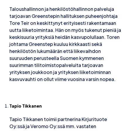
Taloushallinnon ja henkilöstöhallinnon palveluja
tarjoavan Greenstepin hallituksen puheenjohtaja
Tore Teir on keskittynyt erityisesti rakentamaan
uutta liiketoimintaa. Hän on myös tukenut pieniä ja
keskisuuria yrityksiä heidän kasvupolullaan. Toren
johtama Greenstep kuuluu kirkkaasti sekä
henkilöstön lukumäärän että liikevaihdon
suuruuden perusteella Suomen kymmenen
suurimman tilitoimistopalveluita tarjoavan
yrityksen joukkoon ja yrityksen liiketoiminnan
kasvuvauhti on ollut viime vuosina varsin nopea.
Tapio Tikkanen
Tapio Tikkanen toimii partnerina Kirjurituote
Oy:ssä ja Veromo Oy:ssä mm. vastaten