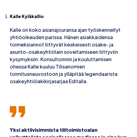
Kalle Kyläkallio
Kalle on koko asianajouransa ajan työskennellyt
yhtiöoikeuden parissa. Hänen asiakkaidensa
toimeksiannot liittyvät keskeisesti osake- ja
asunto-osakeyhtiölain soveltamiseen liittyviin
kysymyksiin. Konsultoinnin ja kouluttamisen
ohessa Kalle kuuluu Tilisanomien
toimitusneuvostoon ja ylläpitää legendaarista
osakeyhtiölakikirjasarjaa Editalla.
Yksi aktiivisimmista tilitoimistoalan