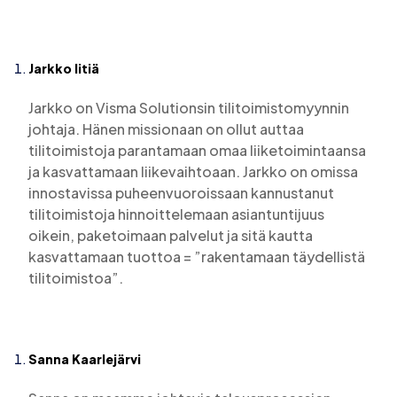
Jarkko Iitiä
Jarkko on Visma Solutionsin tilitoimistomyynnin
johtaja. Hänen missionaan on ollut auttaa
tilitoimistoja parantamaan omaa liiketoimintaansa
ja kasvattamaan liikevaihtoaan. Jarkko on omissa
innostavissa puheenvuoroissaan kannustanut
tilitoimistoja hinnoittelemaan asiantuntijuus
oikein, paketoimaan palvelut ja sitä kautta
kasvattamaan tuottoa = ”rakentamaan täydellistä
tilitoimistoa”.
Sanna Kaarlejärvi