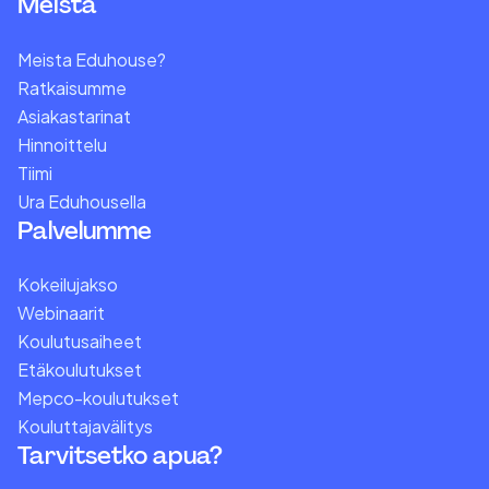
Meistä
Meista Eduhouse?
Ratkaisumme
Asiakastarinat
Hinnoittelu
Tiimi
Ura Eduhousella
Palvelumme
Kokeilujakso
Webinaarit
Koulutusaiheet
Etäkoulutukset
Mepco-koulutukset
Kouluttajavälitys
Tarvitsetko apua?