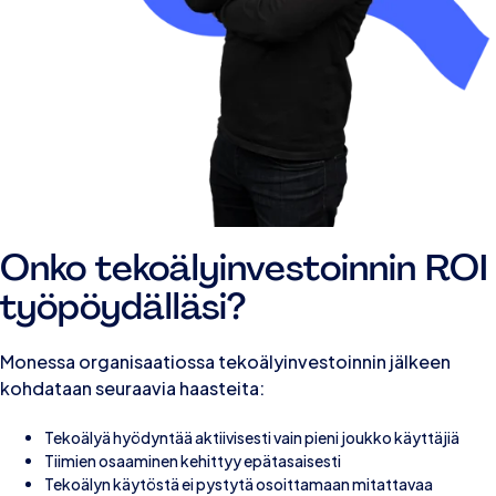
Onko tekoälyinvestoinnin ROI
työpöydälläsi?
Monessa organisaatiossa tekoälyinvestoinnin jälkeen
kohdataan seuraavia haasteita:
Tekoälyä hyödyntää aktiivisesti vain pieni joukko käyttäjiä
Tiimien osaaminen kehittyy epätasaisesti
Tekoälyn käytöstä ei pystytä osoittamaan mitattavaa