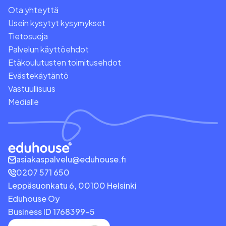
Ota yhteyttä
Usein kysytyt kysymykset
Tietosuoja
Palvelun käyttöehdot
Etäkoulutusten toimitusehdot
Evästekäytäntö
Vastuullisuus
Medialle
asiakaspalvelu@eduhouse.fi
0207 571 650
Leppäsuonkatu 6, 00100 Helsinki
Eduhouse Oy
Business ID 1768399-5