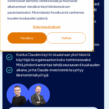
tunnistavat laitteesi verkkosivulla ja muistavat
Tässä maksuttomassa webinaarissa Digiskills Lead
aikaisemmat vierailusi käyttökokemuksen
Esa Riutta
ja
VP of Learning & Production
Pertti
parantamiseksi. Myöntämäsi hyväksyntä vanhenee
Berg
pureutuvat juuri tähän haasteeseen: miten
kuuden kuukauden päästä.
Clauden tehokas käyttö saadaan skaalautumaan
Evästeasetukset
organisaatiossa, jotta käyttöönotosta syntyy
mitattavia liiketoimintahyötyjä.
Hyväksy
Hylkää
Millainen Claude-käyttö tuottaa arvoa organisaation
eri tiimeissä
Kuinka Clauden käyttö skaalataan yksittäisistä
käyttäjistä organisaation koko toimintatavaksi
Mitä johdon kannattaa tehdä seuraavan 6 kuukauden
aikana, jotta Claude-investoinnista syntyy
liiketoimintahyötyjä