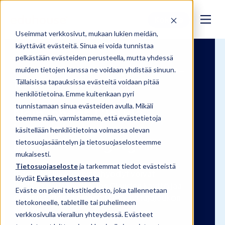
Kokeile
Useimmat verkkosivut, mukaan lukien meidän,
käyttävät evästeitä. Sinua ei voida tunnistaa
pelkästään evästeiden perusteella, mutta yhdessä
MAKSUTON WEBINAARI | 24.8. klo 10–
muiden tietojen kanssa ne voidaan yhdistää sinuun.
Tällaisissa tapauksissa evästeitä voidaan pitää
10:45
henkilötietoina. Emme kuitenkaan pyri
tunnistamaan sinua evästeiden avulla. Mikäli
Näin johdat Claude-
teemme näin, varmistamme, että evästetietoja
investoinnin
käsitellään henkilötietoina voimassa olevan
liiketoimintahyötyihin
tietosuojasääntelyn ja tietosuojaselosteemme
mukaisesti.
Tietosuojaseloste
ja tarkemmat tiedot evästeistä
Odotetut liiketoimintahyödyt voivat
löydät
Evästeselosteesta
jäädä saavuttamatta, jos Clauden käyttö jää
Eväste on pieni tekstitiedosto, joka tallennetaan
organisaatiossa pienen tehokäyttäjäjoukon
tietokoneelle, tabletille tai puhelimeen
varaan.
verkkosivulla vierailun yhteydessä. Evästeet