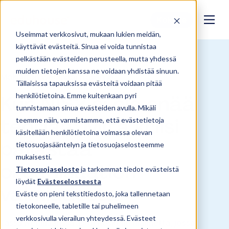
Kokeile
Useimmat verkkosivut, mukaan lukien meidän,
käyttävät evästeitä. Sinua ei voida tunnistaa
pelkästään evästeiden perusteella, mutta yhdessä
muiden tietojen kanssa ne voidaan yhdistää sinuun.
Maksuton webinaaritallenne
Tällaisissa tapauksissa evästeitä voidaan pitää
Kun NIS2 ei ole enää
henkilötietoina. Emme kuitenkaan pyri
tunnistamaan sinua evästeiden avulla. Mikäli
teoriaa: Mitä kriisi
teemme näin, varmistamme, että evästetietoja
käsitellään henkilötietoina voimassa olevan
paljastaa
tietosuojasääntelyn ja tietosuojaselosteemme
mukaisesti.
organisaation
Tietosuojaseloste
ja tarkemmat tiedot evästeistä
löydät
Evästeselosteesta
valmiudesta
Eväste on pieni tekstitiedosto, joka tallennetaan
tietokoneelle, tabletille tai puhelimeen
verkkosivulla vierailun yhteydessä. Evästeet
Tässä webinaarissa astut keskelle tilannetta, jossa