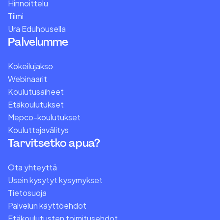
Hinnoittelu
Tiimi
Ura Eduhousella
Palvelumme
Kokeilujakso
Webinaarit
Koulutusaiheet
Etäkoulutukset
Mepco-koulutukset
Kouluttajavälitys
Tarvitsetko apua?
Ota yhteyttä
Usein kysytyt kysymykset
Tietosuoja
Palvelun käyttöehdot
Etäkoulutusten toimitusehdot