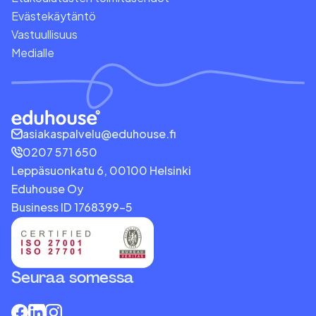
Evästekäytäntö
Vastuullisuus
Medialle
asiakaspalvelu@eduhouse.fi
0207 571 650
Leppäsuonkatu 6, 00100 Helsinki
Eduhouse Oy
Business ID 1768399-5
Seuraa somessa