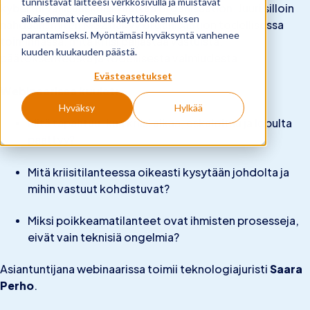
tunnistavat laitteesi verkkosivulla ja muistavat
kyberturvallisuuskriisi yllättää organisaation. Juuri silloin
aikaisemmat vierailusi käyttökokemuksen
nähdään, miten NIS2 näkyy organisaation todellisessa
parantamiseksi. Myöntämäsi hyväksyntä vanhenee
toiminnassa: mitä kriisi paljastaa vastuista,
kuuden kuukauden päästä.
päätöksenteosta ja todellisesta valmiudesta.
Evästeasetukset
Webinaarissa kuulet:
Hyväksy
Hylkää
Mitä tapahtuu, kun kriisi alkaa, eskaloituu ja lopulta
päättyy?
Mitä kriisitilanteessa oikeasti kysytään johdolta ja
mihin vastuut kohdistuvat?
Miksi poikkeamatilanteet ovat ihmisten prosesseja,
eivät vain teknisiä ongelmia?
Asiantuntijana webinaarissa toimii teknologiajuristi
Saara
Perho
.