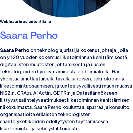
Webinaarin asiantuntijana
Saara Perho
Saara Perho
on teknologiajuristi ja kokenut johtaja, jolla
on yli 20 vuoden kokemus liiketoiminnan kehittämisestä,
digitaalisten muutosten johtamisesta ja uusien
teknologioiden hyödyntämisestä eri toimialoilla. Hän
yhdistää ainutlaatuisella tavalla juridisen, teknologia- ja
liiketoimintaosaamisen, ja tuntee syvällisesti muun muassa
NIS2:n, CRA:n, AI Actin, GDPR:n ja Datasäännökseen
liittyvät sääntelyvaatimukset liiketoiminnan kehittämisen
näkökulmasta. Saara Perho kouluttaa, sparraa ja konsultoi
organisaatioita erilaisten teknologisten
sääntelykehikoiden edellytysten täyttämisessä
liiketoiminta- ja kehityslähtöisesti.