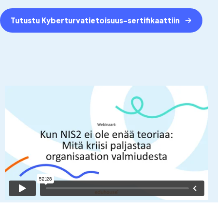
Tutustu Kyberturvatietoisuus-sertifikaattiin