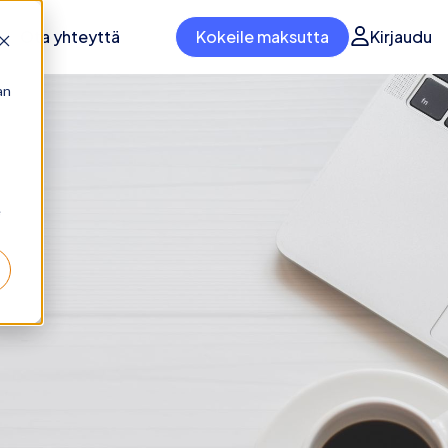
Ota yhteyttä
Kokeile maksutta
Kirjaudu
an
e