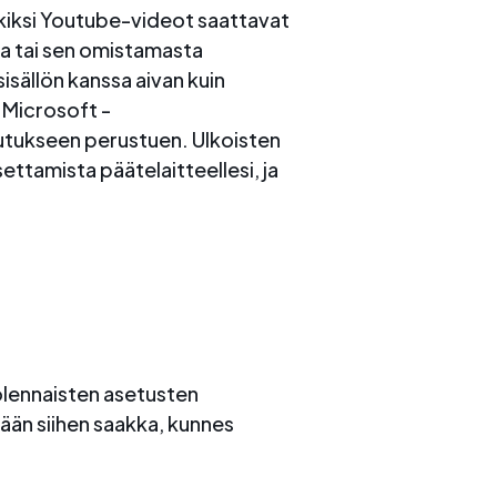
erkiksi Youtube-videot saattavat
ta tai sen omistamasta
isällön kanssa aivan kuin
i Microsoft -
uutukseen perustuen. Ulkoisten
ttamista päätelaitteellesi, ja
 olennaisten asetusten
tään siihen saakka, kunnes