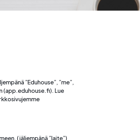
ljempänä ”Eduhouse”, ”me”,
an (app.eduhouse.fi). Lue
verkkosivujemme
imeen, (jäljempänä ”laite”)