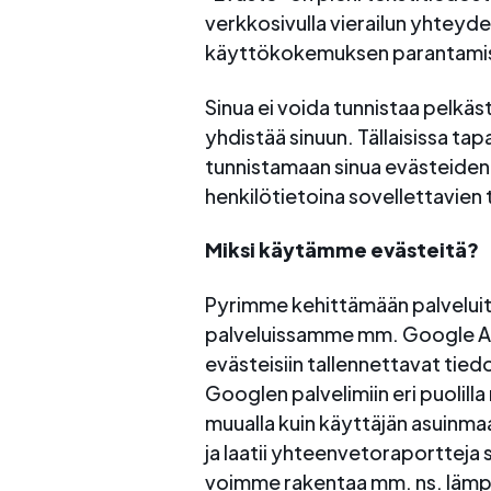
verkkosivulla vierailun yhteyde
käyttökokemuksen parantamise
Sinua ei voida tunnistaa pelkä
yhdistää sinuun. Tällaisissa ta
tunnistamaan sinua evästeiden 
henkilötietoina sovellettavien 
Miksi käytämme evästeitä?
Pyrimme kehittämään palveluit
palveluissamme mm. Google An
evästeisiin tallennettavat tie
Googlen palvelimiin eri puolilla
muualla kuin käyttäjän asuinmaa
ja laatii yhteenvetoraportteja 
voimme rakentaa mm. ns. lämpök