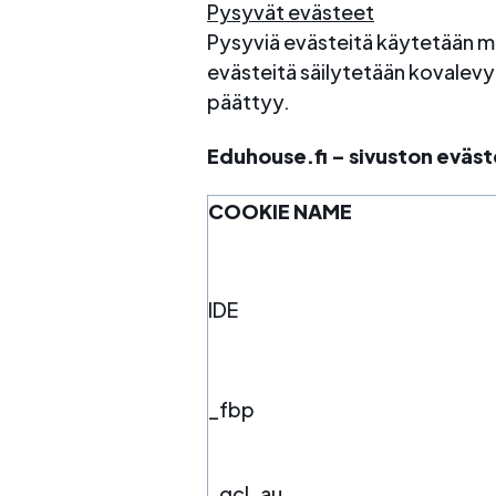
Pysyvät evästeet
Pysyviä evästeitä käytetään m
evästeitä säilytetään kovalevyll
päättyy.
Eduhouse.fi – sivuston eväst
COOKIE NAME
IDE
_fbp
_gcl_au