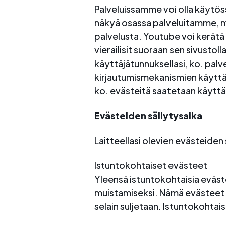
Palveluissamme voi olla käytöss
näkyä osassa palveluitamme, mu
palvelusta. Youtube voi kerätä 
vierailisit suoraan sen sivustol
käyttäjätunnuksellasi, ko. pal
kirjautumismekanismien käyttäm
ko. evästeitä saatetaan käyttää
Evästeiden säilytysaika
Laitteellasi olevien evästeide
Istuntokohtaiset evästeet
Yleensä istuntokohtaisia eväst
muistamiseksi. Nämä evästeet as
selain suljetaan. Istuntokohtais