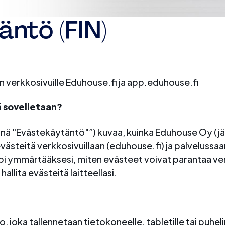
ntö (FIN)
verkkosivuille Eduhouse.fi ja app.eduhouse.fi
ä sovelletaan?
ä "Evästekäytäntö"”) kuvaa, kuinka Eduhouse Oy (jä
västeitä verkkosivuillaan (eduhouse.fi) ja palvelussa
läpi ymmärtääksesi, miten evästeet voivat parantaa 
llita evästeitä laitteellasi.
, joka tallennetaan tietokoneelle, tabletille tai puhel