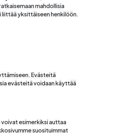
ä ratkaisemaan mahdollisia
liittää yksittäiseen henkilöön.
yttämiseen. Evästeitä
isia evästeitä voidaan käyttää
 voivat esimerkiksi auttaa
erkkosivumme suosituimmat