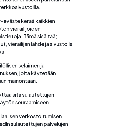
verkkosivustoilla.
-eväste kerää kaikkien
ton vierailijoiden
stietoja. Tämä sisältää;
t, vierailijan lähde ja sivustolla
ka
ilöllisen selaimen ja
nuksen, joita käytetään
uun mainontaan.
yttää sitä sulautettujen
käytön seuraamiseen.
iaalisen verkostoitumisen
kedIn sulautettujen palvelujen