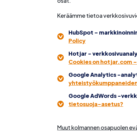
osat.
Keräämme tietoa verkkosivuvier
HubSpot – markkinoinnin
Policy
Hotjar - verkkosivuanaly
Cookies on hotjar.com 
Google Analytics -analyt
yhteistyökumppaneiden si
Google AdWords -verkko
tietosuoja-asetus?
Muut kolmannen osapuolen ev