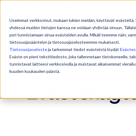
Aihealueet
Ratkaisumm
Useimmat verkkosivut, mukaan lukien meidän, käyttävät evästeitä. 
yhdessä muiden tietojen kanssa ne voidaan yhdistää sinuun. Tällais
pyri tunnistamaan sinua evästeiden avulla. Mikäli teemme näin, var
Evästekäyt
tietosuojasääntelyn ja tietosuojaselosteemme mukaisesti.
Tietosuojaseloste
ja tarkemmat tiedot evästeistä löydät
Evästes
Eväste on pieni tekstitiedosto, joka tallennetaan tietokoneelle, tab
ö
tunnistavat laitteesi verkkosivulla ja muistavat aikaisemmat vier
kuuden kuukauden päästä.
Evästekäyt