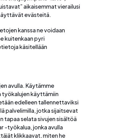
uistavat” aikaisemmat vierailusi
äyttävät evästeitä.
ietojen kanssa ne voidaan
me kuitenkaan pyri
ietoja käsitellään
ujen avulla. Käytämme
työkalujen käyttämiin
etään edelleen tallennettaviksi
 palvelimilla, jotka sijaitsevat
 tapaa selata sivujen sisältöä
r -työkalua, jonka avulla
äjät klikkaavat, miten he