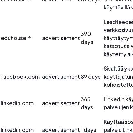
käyttävillä 
Leadfeeder
verkkosivus
390
eduhouse.fi
advertisement
käyttäytymi
days
katsotut sivu
käytetty ai
Sisältää yks
facebook.com
advertisement
89 days
käyttäjätun
kohdistett
365
LinkedIn kä
linkedin.com
advertisement
days
palvelujen 
Käyttää sos
linkedin.com
advertisement
1 days
palvelu Lin