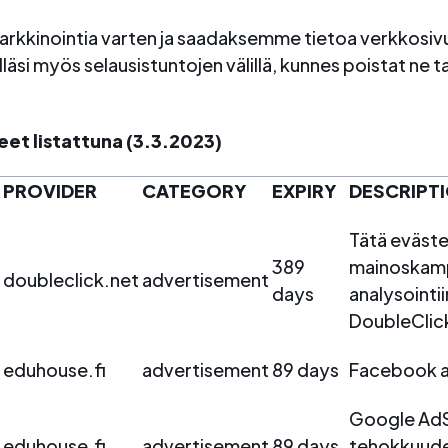
arkkinointia varten ja saadaksemme tietoa verkkosi
äsi myös selausistuntojen välillä, kunnes poistat ne ta
eet listattuna (3.3.2023)
PROVIDER
CATEGORY
EXPIRY
DESCRIPT
Tätä eväst
389
mainoskamp
doubleclick.net
advertisement
days
analysointii
DoubleClic
eduhouse.fi
advertisement
89 days
Facebook a
Google AdS
eduhouse.fi
advertisement
89 days
tehokkuude