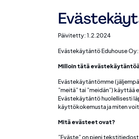
Evästekäytä
Päivitetty: 1.2.2024
Evästekäytäntö Eduhouse Oy:n 
Milloin tätä evästekäytäntö
Evästekäytäntömme (jäljempän
”meitä” tai ”meidän”) käyttää e
Evästekäytäntö huolellisesti 
käyttökokemusta ja miten voit ha
Mitä evästeet ovat?
”Eväste” on pieni tekstitiedosto