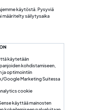
vujemme käytöstä. Pysyviä
i määritelty säilytysaika
ION
että käytetään
anjoiden kohdistamiseen,
n ja optimointiin
k/Google Marketing Suitessa
nalytics cookie
ense käyttää mainosten
n kokeilemiseen palveluitaan