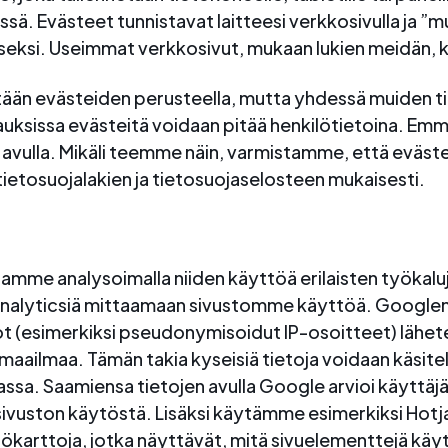
ssä. Evästeet tunnistavat laitteesi verkkosivulla ja ”m
ksi. Useimmat verkkosivut, mukaan lukien meidän, k
stään evästeiden perusteella, mutta yhdessä muiden t
pauksissa evästeitä voidaan pitää henkilötietoina. Em
avulla. Mikäli teemme näin, varmistamme, että evästet
tietosuojalakien ja tietosuojaselosteen mukaisesti.
amme analysoimalla niiden käyttöä erilaisten työkal
alyticsiä mittaamaan sivustomme käyttöä. Googlen 
dot (esimerkiksi pseudonymisoidut IP-osoitteet) lähet
 maailmaa. Tämän takia kyseisiä tietoja voidaan käsitellä
ssa. Saamiensa tietojen avulla Google arvioi käyttäjän
sivuston käytöstä. Lisäksi käytämme esimerkiksi Hotja
arttoja, jotka näyttävät, mitä sivuelementtejä käytt