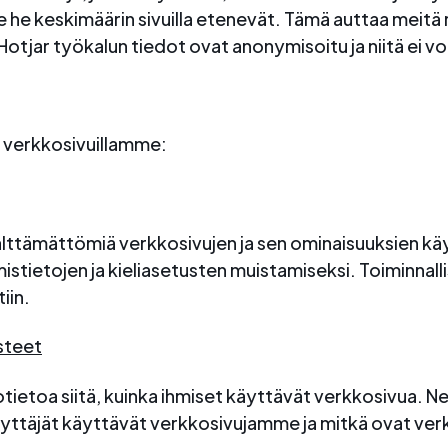
källe he keskimäärin sivuilla etenevät. Tämä auttaa meit
tjar työkalun tiedot ovat anonymisoitu ja niitä ei voi 
 verkkosivuillamme:
älttämättömiä verkkosivujen ja sen ominaisuuksien kä
istietojen ja kieliasetusten muistamiseksi. Toiminnall
iin.
steet
ietoa siitä, kuinka ihmiset käyttävät verkkosivua. Ne
yttäjät käyttävät verkkosivujamme ja mitkä ovat v