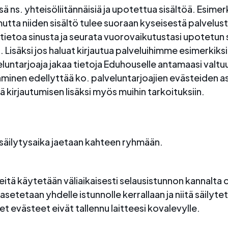
ä ns. yhteisöliitännäisiä ja upotettua sisältöä. Esim
tta niiden sisältö tulee suoraan kyseisestä palvelus
tietoa sinusta ja seurata vuorovaikutustasi upotetun s
la. Lisäksi jos haluat kirjautua palveluihimme esimerkiks
veluntarjoaja jakaa tietoja Eduhouselle antamaasi valt
inen edellyttää ko. palveluntarjoajien evästeiden ase
 kirjautumisen lisäksi myös muihin tarkoituksiin.
n säilytysaika jaetaan kahteen ryhmään.
eitä käytetään väliaikaisesti selausistunnon kannalta
etetaan yhdelle istunnolle kerrallaan ja niitä säilyte
et evästeet eivät tallennu laitteesi kovalevylle.