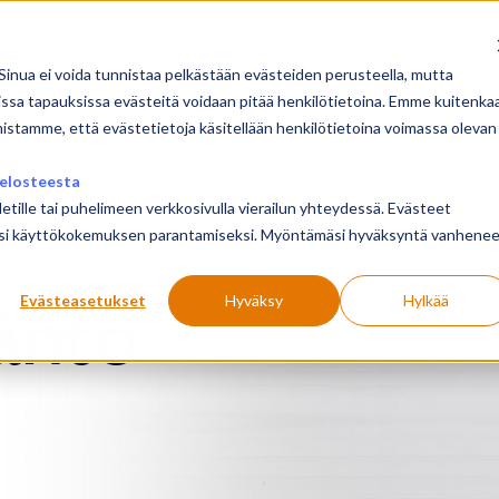
e
Asiakastarinat
Hinnoittelu
Meistä
Sisällöt
Sinua ei voida tunnistaa pelkästään evästeiden perusteella, mutta
issa tapauksissa evästeitä voidaan pitää henkilötietoina. Emme kuitenka
mistamme, että evästetietoja käsitellään henkilötietoina voimassa olevan
änt
elosteesta
letille tai puhelimeen verkkosivulla vierailun yhteydessä. Evästeet
ailusi käyttökokemuksen parantamiseksi. Myöntämäsi hyväksyntä vanhene
Evästeasetukset
Hyväksy
Hylkää
äntö